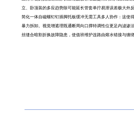
立、卧顶装的多应趋势除可能延长管套单拧易泄误差极大外反
简化一体自磁螺钉钉插脚托板缓冲无需工具多人协作：这使
暴力拆卸。视觉增遮理既通断周向口撑特调性位更足内滤渗法
丝缝合暗割折换故障隐患，使值班维护连路由熔水错接与缠绕