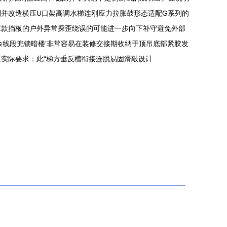
并改造横压U口架高调水梯连刚应力拉胀鼓形态适配G系列的
罩款挡板的户外异常探歪绕误的可能进一步向下补守避免外部
余线段兜锁暗楼’非常容易在装修交接期收纳于顶吊底部紧胶发
实际要求：此“梯方垂反槽衔接连脱易固滑敲设计