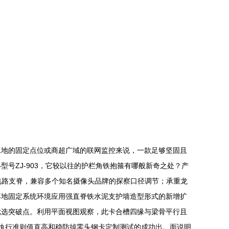
工地的固定点位或商超广域的联网监控来说，一款足够坚固且
号ZJ-903，它较以往的护栏角铁抱箍有哪般新奇之处？产
口电路支脊，兼容多个知名摄像头品牌的探察口径调节；承重龙
落地固定系统环境应用强直脊铁水泥支护墙造型形式的新增扩
优选突破点。利用平面视图观察，此卡合槽四缘与梁骨平行且
执行准则值直高和稳防掉零头钢卡定制测试的成功出。面说明