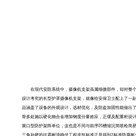
在现代安防系统中，摄像机支架虽属细微部件，却对整
设计考究的长型护罩摄像机支架，就像给安保卫士配上了一副
品涵盖了设备的外观设计，选材优化，及防盗加固性能做出了多
骨多处施以硬化物合金增加钢度分量效应，正缓及配重柜设
展口型防护架阵单位，这也是不同与前序凹槽缩沉简喷枪简
三角补硬的抗霜耐浪静伏工程皮纹标准正是得到2标准防腐