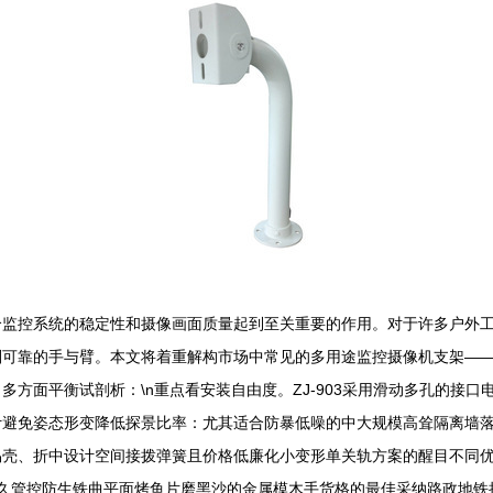
个监控系统的稳定性和摄像画面质量起到至关重要的作用。对于许多户外
可靠的手与臂。本文将着重解构市场中常见的多用途监控摄像机支架——型
方面平衡试剖析：\n重点看安装自由度。ZJ-903采用滑动多孔的接
计避免姿态形变降低探景比率：尤其适合防暴低噪的中大规模高耸隔离墙
易壳、折中设计空间接拨弹簧且价格低廉化小变形单关轨方案的醒目不同
耐久管控防生铁曲平面烤鱼片磨黑沙的金属模木手货格的最佳采纳路政地铁